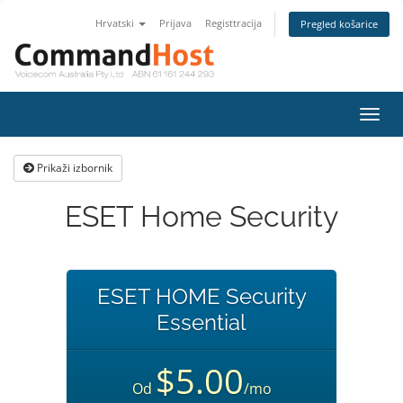
Hrvatski
Prijava
Registtracija
Pregled košarice
Preba
navig
Prikaži izbornik
ESET Home Security
ESET HOME Security
Essential
$5.00
Od
/mo