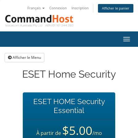
Français
Connexion
Inscription
Afficher le panier
Bascu
la
navig
Afficher le Menu
ESET Home Security
ESET HOME Security
Essential
$5.00
À partir de
/mo