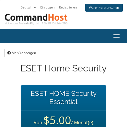
Deutsch
Einloggen
Registrieren
Warenkorb ansehen
Navig
ein-/
Menü anzeigen
ESET Home Security
ESET HOME Security
Essential
$5.00
Von
/ Monat(e)